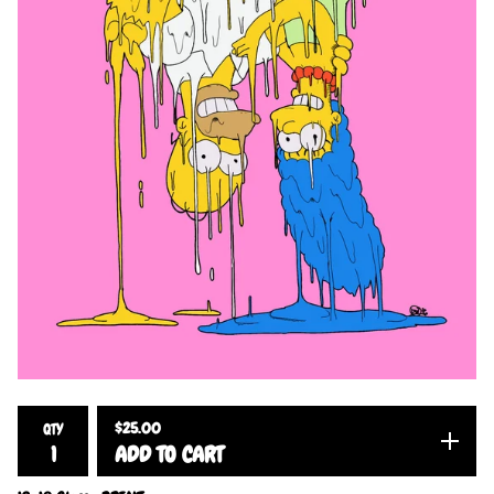
$
25.00
QTY
ADD TO CART