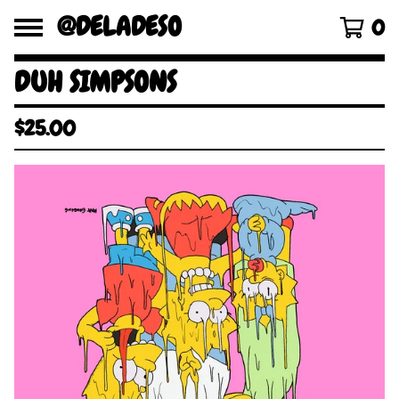
@DELADESO
0
DUH SIMPSONS
$
25.00