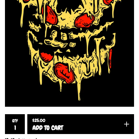
$
25.00
QTY
ADD TO CART